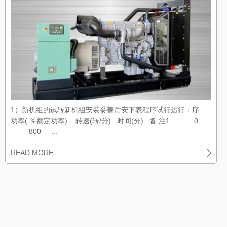
1）新机组的试转新机组安装妥善后安下表程序试行运行：序
功率( ％额定功率) 转速(转/分) 时间(分) 备 注1 0
800 ...
READ MORE